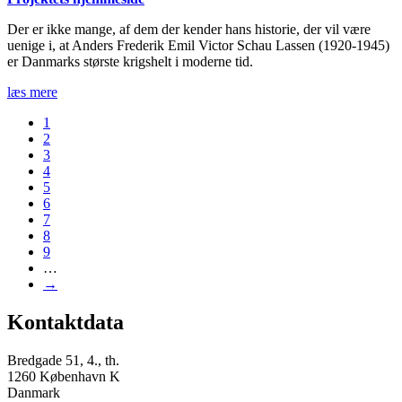
Der er ikke mange, af dem der kender hans historie, der vil være
uenige i, at Anders Frederik Emil Victor Schau Lassen (1920-1945)
er Danmarks største krigshelt i moderne tid.
læs mere
1
2
3
4
5
6
7
8
9
…
→
Kontaktdata
Bredgade 51, 4., th.
1260 København K
Danmark