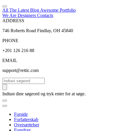
All The Latest
Blog
Awesome
Portfolio
We Are Designers
Contacts
ADDRESS
746 Roberts Road Findlay, OH 45840
PHONE
+201 126 216 88
EMAIL
support@rettic.com
Søg
Indtast dine søgeord og tryk enter for at søge.
Forside
Forfatterskab
Oversættelser
Foredrag