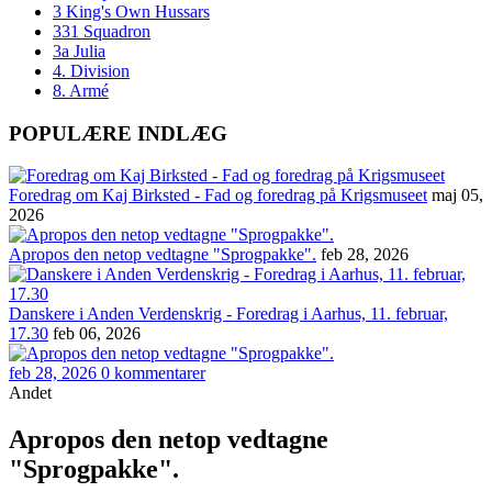
3 King's Own Hussars
331 Squadron
3a Julia
4. Division
8. Armé
POPULÆRE INDLÆG
Foredrag om Kaj Birksted - Fad og foredrag på Krigsmuseet
maj 05,
2026
Apropos den netop vedtagne "Sprogpakke".
feb 28, 2026
Danskere i Anden Verdenskrig - Foredrag i Aarhus, 11. februar,
17.30
feb 06, 2026
feb 28, 2026
0 kommentarer
Andet
Apropos den netop vedtagne
"Sprogpakke".