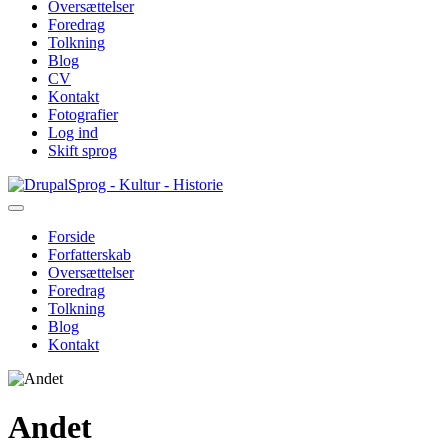
Oversættelser
Foredrag
Tolkning
Blog
CV
Kontakt
Fotografier
Log ind
Skift sprog
Gå
Sprog - Kultur - Historie
til
hovedindhold
Forside
Forfatterskab
Primær
Oversættelser
navigation
Foredrag
Tolkning
Blog
Kontakt
Andet