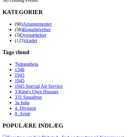
No coming events
KATEGORIER
(90)
Arrangementer
(58)
Bogudgivelser
(3)
Oversættelser
(123)
Andet
Tags cloud
'Ndrangheta
1348
1943
1945
1945 Special Air Service
3 King's Own Hussars
331 Squadron
3a Julia
4. Division
8. Armé
POPULÆRE INDLÆG