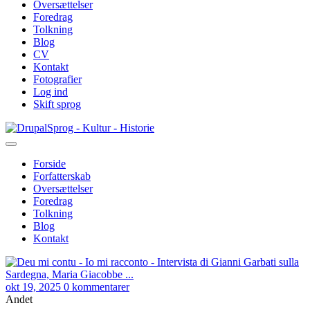
Oversættelser
Foredrag
Tolkning
Blog
CV
Kontakt
Fotografier
Log ind
Skift sprog
Gå
Sprog - Kultur - Historie
til
hovedindhold
Forside
Forfatterskab
Primær
Oversættelser
navigation
Foredrag
Tolkning
Blog
Kontakt
okt 19, 2025
0 kommentarer
Andet