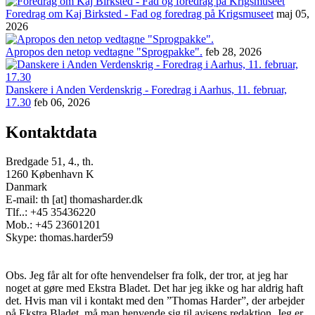
Foredrag om Kaj Birksted - Fad og foredrag på Krigsmuseet
maj 05,
2026
Apropos den netop vedtagne "Sprogpakke".
feb 28, 2026
Danskere i Anden Verdenskrig - Foredrag i Aarhus, 11. februar,
17.30
feb 06, 2026
Kontaktdata
Bredgade 51, 4., th.
1260 København K
Danmark
E-mail: th [at] thomasharder.dk
Tlf..: +45 35436220
Mob.: +45 23601201
Skype: thomas.harder59
Obs. Jeg får alt for ofte henvendelser fra folk, der tror, at jeg har
noget at gøre med Ekstra Bladet. Det har jeg ikke og har aldrig haft
det. Hvis man vil i kontakt med den ”Thomas Harder”, der arbejder
på Ekstra Bladet, må man henvende sig til avisens redaktion. Jeg er