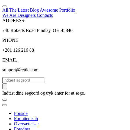
All The Latest
Blog
Awesome
Portfolio
We Are Designers
Contacts
ADDRESS
746 Roberts Road Findlay, OH 45840
PHONE
+201 126 216 88
EMAIL
support@rettic.com
Søg
Indtast dine søgeord og tryk enter for at søge.
Forside
Forfatterskab
Oversættelser
Foredrag