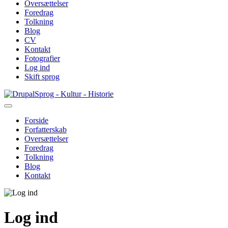
Oversættelser
Foredrag
Tolkning
Blog
CV
Kontakt
Fotografier
Log ind
Skift sprog
Gå
Sprog - Kultur - Historie
til
hovedindhold
Forside
Forfatterskab
Primær
Oversættelser
navigation
Foredrag
Tolkning
Blog
Kontakt
Log ind