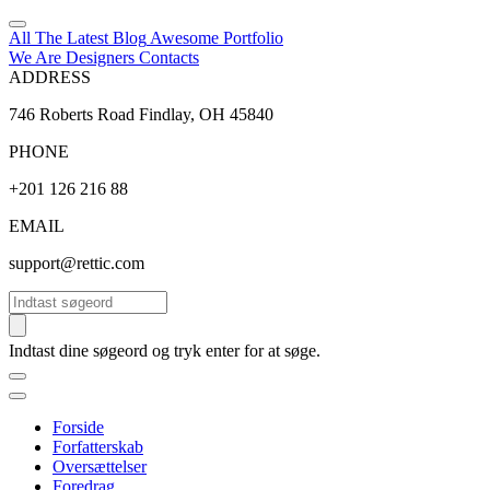
All The Latest
Blog
Awesome
Portfolio
We Are Designers
Contacts
ADDRESS
746 Roberts Road Findlay, OH 45840
PHONE
+201 126 216 88
EMAIL
support@rettic.com
Søg
Indtast dine søgeord og tryk enter for at søge.
Forside
Forfatterskab
Oversættelser
Foredrag