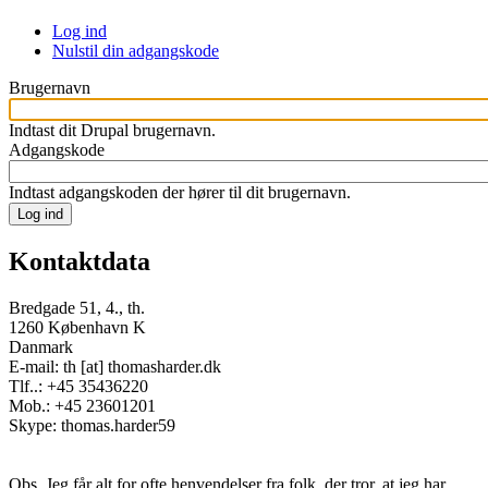
Log ind
(aktiv
Nulstil din adgangskode
fane)
Primary
tabs
Brugernavn
Indtast dit Drupal brugernavn.
Adgangskode
Indtast adgangskoden der hører til dit brugernavn.
Kontaktdata
Bredgade 51, 4., th.
1260 København K
Danmark
E-mail: th [at] thomasharder.dk
Tlf..: +45 35436220
Mob.: +45 23601201
Skype: thomas.harder59
Obs. Jeg får alt for ofte henvendelser fra folk, der tror, at jeg har