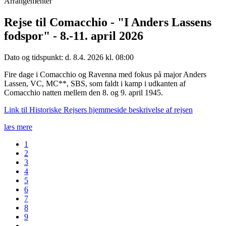
Arrangementer
Rejse til Comacchio - "I Anders Lassens
fodspor" - 8.-11. april 2026
Dato og tidspunkt: d. 8.4. 2026 kl. 08:00
Fire dage i Comacchio og Ravenna med fokus på major Anders
Lassen, VC, MC**, SBS, som faldt i kamp i udkanten af
Comacchio natten mellem den 8. og 9. april 1945.
Link til Historiske Rejsers hjemmeside beskrivelse af rejsen
læs mere
1
2
3
4
5
6
7
8
9
…