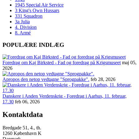
1945 Special Air Service
3 King's Own Hussars
331 Squadron
3a Julia
4. Division
8. Armé
POPULÆRE INDLÆG
Foredrag om Kaj Birksted - Fad og foredrag på Krigsmuseet
maj 05,
2026
Apropos den netop vedtagne "Sprogpakke".
feb 28, 2026
Danskere i Anden Verdenskrig - Foredrag i Aarhus, 11. februar,
17.30
feb 06, 2026
Kontaktdata
Bredgade 51, 4., th.
1260 København K
Danmark