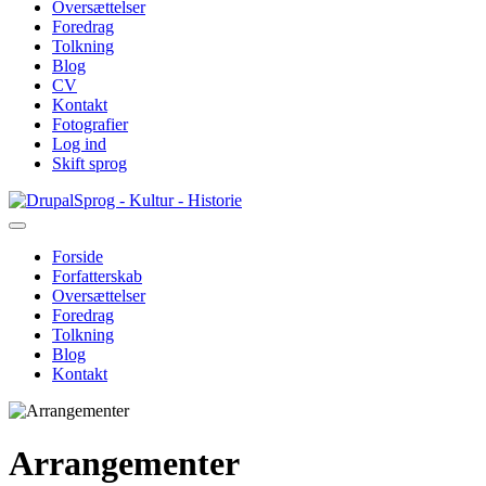
Oversættelser
Foredrag
Tolkning
Blog
CV
Kontakt
Fotografier
Log ind
Skift sprog
Gå
Sprog - Kultur - Historie
til
hovedindhold
Forside
Forfatterskab
Primær
Oversættelser
navigation
Foredrag
Tolkning
Blog
Kontakt
Arrangementer