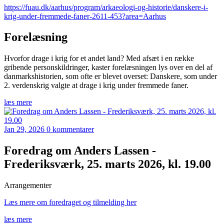
https://fuau.dk/aarhus/program/arkaeologi-og-historie/danskere-i-
krig-under-fremmede-faner-2611-453?area=Aarhus
Forelæsning
Hvorfor drage i krig for et andet land? Med afsæt i en række
gribende personskildringer, kaster forelæsningen lys over en del af
danmarkshistorien, som ofte er blevet overset: Danskere, som under
2. verdenskrig valgte at drage i krig under fremmede faner.
læs mere
Jan 29, 2026
0 kommentarer
Foredrag om Anders Lassen -
Frederiksværk, 25. marts 2026, kl. 19.00
Arrangementer
Læs mere om foredraget og tilmelding her
læs mere