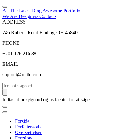
All The Latest
Blog
Awesome
Portfolio
We Are Designers
Contacts
ADDRESS
746 Roberts Road Findlay, OH 45840
PHONE
+201 126 216 88
EMAIL
support@rettic.com
Søg
Indtast dine søgeord og tryk enter for at søge.
Forside
Forfatterskab
Oversættelser
Foredrag