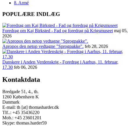
8. Armé
POPULÆRE INDLÆG
Foredrag om Kaj Birksted - Fad og foredrag på Krigsmuseet
maj 05,
2026
Apropos den netop vedtagne "Sprogpakke".
feb 28, 2026
Danskere i Anden Verdenskrig - Foredrag i Aarhus, 11. februar,
17.30
feb 06, 2026
Kontaktdata
Bredgade 51, 4., th.
1260 København K
Danmark
E-mail: th [at] thomasharder.dk
Tlf..: +45 35436220
Mob.: +45 23601201
Skype: thomas.harder59