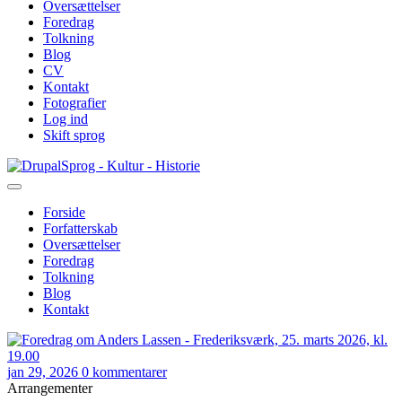
Oversættelser
Foredrag
Tolkning
Blog
CV
Kontakt
Fotografier
Log ind
Skift sprog
Gå
Sprog - Kultur - Historie
til
hovedindhold
Forside
Forfatterskab
Primær
Oversættelser
navigation
Foredrag
Tolkning
Blog
Kontakt
jan 29, 2026
0 kommentarer
Arrangementer