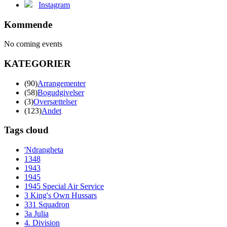
Instagram
Kommende
No coming events
KATEGORIER
(90)
Arrangementer
(58)
Bogudgivelser
(3)
Oversættelser
(123)
Andet
Tags cloud
'Ndrangheta
1348
1943
1945
1945 Special Air Service
3 King's Own Hussars
331 Squadron
3a Julia
4. Division