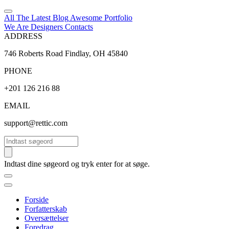
All The Latest
Blog
Awesome
Portfolio
We Are Designers
Contacts
ADDRESS
746 Roberts Road Findlay, OH 45840
PHONE
+201 126 216 88
EMAIL
support@rettic.com
Søg
Indtast dine søgeord og tryk enter for at søge.
Forside
Forfatterskab
Oversættelser
Foredrag