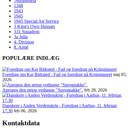
'Ndrangheta
1348
1943
1945
1945 Special Air Service
3 King's Own Hussars
331 Squadron
3a Julia
4. Division
8. Armé
POPULÆRE INDLÆG
Foredrag om Kaj Birksted - Fad og foredrag på Krigsmuseet
maj 05,
2026
Apropos den netop vedtagne "Sprogpakke".
feb 28, 2026
Danskere i Anden Verdenskrig - Foredrag i Aarhus, 11. februar,
17.30
feb 06, 2026
Kontaktdata