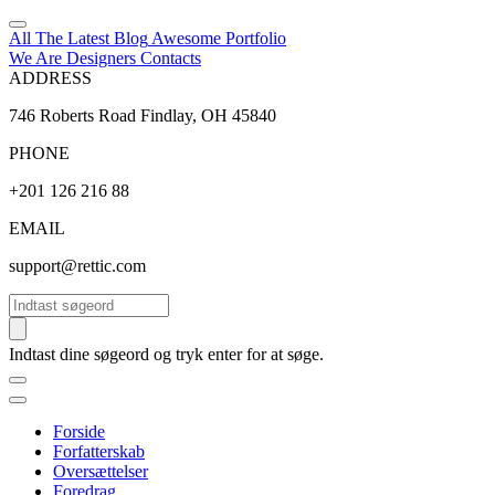
All The Latest
Blog
Awesome
Portfolio
We Are Designers
Contacts
ADDRESS
746 Roberts Road Findlay, OH 45840
PHONE
+201 126 216 88
EMAIL
support@rettic.com
Søg
Indtast dine søgeord og tryk enter for at søge.
Forside
Forfatterskab
Oversættelser
Foredrag