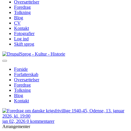
Oversættelser
Foredrag
Tolkning
Blog
CV
Kontakt
Fotografier
Log ind
Skift sprog
Gå
Sprog - Kultur - Historie
til
hovedindhold
Forside
Forfatterskab
Primær
Oversættelser
navigation
Foredrag
Tolkning
Blog
Kontakt
jan 02, 2026
0 kommentarer
Arrangementer