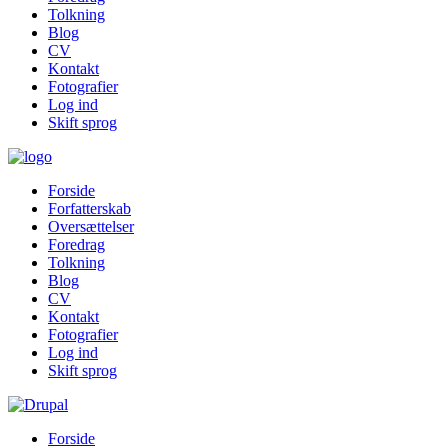
Tolkning
Blog
CV
Kontakt
Fotografier
Log ind
Skift sprog
Forside
Forfatterskab
Oversættelser
Foredrag
Tolkning
Blog
CV
Kontakt
Fotografier
Log ind
Skift sprog
Forside