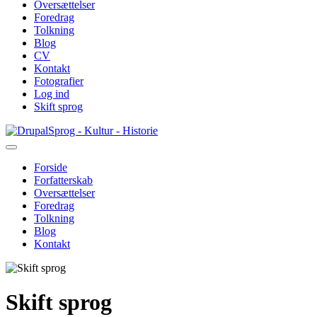
Oversættelser
Foredrag
Tolkning
Blog
CV
Kontakt
Fotografier
Log ind
Skift sprog
Gå
Sprog - Kultur - Historie
til
hovedindhold
Forside
Forfatterskab
Primær
Oversættelser
navigation
Foredrag
Tolkning
Blog
Kontakt
Skift sprog