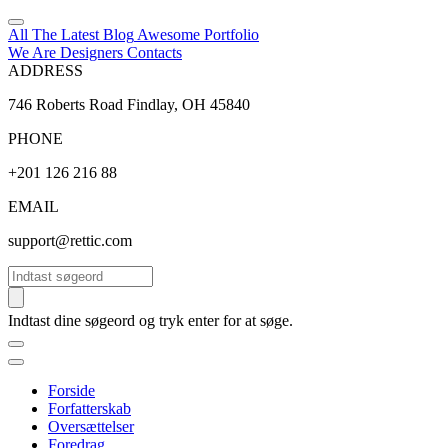
All The Latest
Blog
Awesome
Portfolio
We Are Designers
Contacts
ADDRESS
746 Roberts Road Findlay, OH 45840
PHONE
+201 126 216 88
EMAIL
support@rettic.com
Søg
Indtast dine søgeord og tryk enter for at søge.
Forside
Forfatterskab
Oversættelser
Foredrag