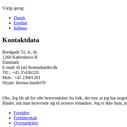
Vælg sprog:
Dansk
English
Italiano
Kontaktdata
Bredgade 51, 4., th.
1260 København K
Danmark
E-mail: th [at] thomasharder.dk
Tlf..: +45 35436220
Mob.: +45 23601201
Skype: thomas.harder59
Obs. Jeg får alt for ofte henvendelser fra folk, der tror, at jeg har n
Bladet, må man henvende sig til avisens redaktion. Jeg er ikke ham, j
Forsiden
Forfatterskab
Footer
Oversættelser