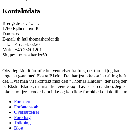
Kontaktdata
Bredgade 51, 4., th.
1260 København K
Danmark
E-mail: th [at] thomasharder.dk
Tlf..: +45 35436220
Mob.: +45 23601201
Skype: thomas.harder59
Obs. Jeg får alt for ofte henvendelser fra folk, der tror, at jeg har
noget at gøre med Ekstra Bladet. Det har jeg ikke og har aldrig haft
det. Hvis man vil i kontakt med den ”Thomas Harder”, der arbejder
på Ekstra Bladet, må man henvende sig til avisens redaktion. Jeg er
ikke ham, jeg kender ham ikke og kan ikke formidle kontakt til ham.
Forsiden
Forfatterskab
Footer
Oversættelser
menu
Foredrag
Tolkning
Blog