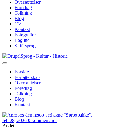
Oversættelser
Foredrag
Tolkning
Blog
CV
Kontakt
Fotografier
Log ind
Skift sprog
Gå
Sprog - Kultur - Historie
til
hovedindhold
Forside
Forfatterskab
Primær
Oversættelser
navigation
Foredrag
Tolkning
Blog
Kontakt
feb 28, 2026
0 kommentarer
Andet