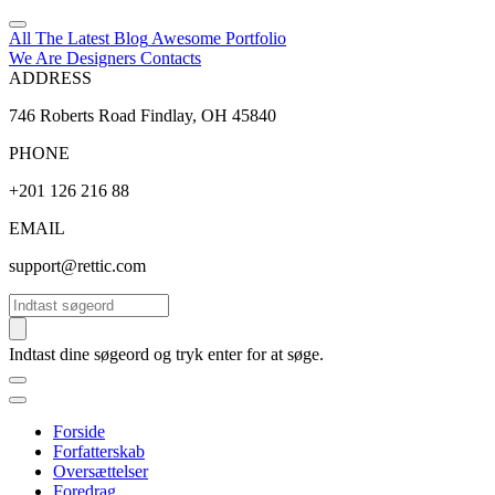
All The Latest
Blog
Awesome
Portfolio
We Are Designers
Contacts
ADDRESS
746 Roberts Road Findlay, OH 45840
PHONE
+201 126 216 88
EMAIL
support@rettic.com
Søg
Indtast dine søgeord og tryk enter for at søge.
Forside
Forfatterskab
Oversættelser
Foredrag