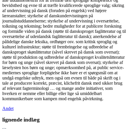
alle uddannelsestrin for at fremme den sproglige kompetence og
bevidsthed og evne til at træffe kvalificerede sproglige valg; sikring
af undervisning på dansk (foruden på engelsk) ved højere
læreanstalter; styrkelse af danskundervisningen på
journalistuddannelserne; styrkelse af undervisning i oversættelse,
tolkning og tekstning; bedre muligheder for at publicere forskning
og formidle viden på dansk (støtte til dansksproget faglitteratur og til
oversættelse af udenlandsk faglitteratur til dansk); anerkendelse af
pålidelige danske leksika, ordbøger osv. som kritisk sproglig og
kulturel infrastruktur; støtte til frembringelse og udbredelse af
dansksproget skønlitteratur (såvel skrevet på dansk som oversat);
støtte til produktion og udbredelse af dansksproget kvalitetslitteratur
for børn og unge (såvel skrevet på dansk som oversat); styrkelse af
læselysten hos børn og unge; opmærksomhed på, at public service-
mediernes sproglige forpligtelse ikke bare er et spørgsmål om at
undgå engelske udtryk, men også om evnen til både på skrift og i
tale at producere korrekt, præcist, klichefrit dansk med sikker brug
af relevant fagterminologi … og mange andre initiativer, som
hverken er nemme eller billige eller lige så umiddelbart
kommunikerbare som kampen mod engelsk påvirkning.
Andet
lignende indlæg