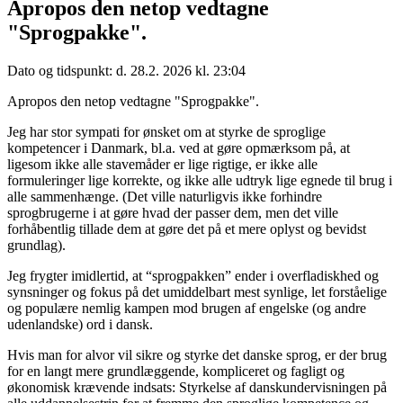
Apropos den netop vedtagne
"Sprogpakke".
Dato og tidspunkt: d. 28.2. 2026 kl. 23:04
Apropos den netop vedtagne "Sprogpakke".
Jeg har stor sympati for ønsket om at styrke de sproglige
kompetencer i Danmark, bl.a. ved at gøre opmærksom på, at
ligesom ikke alle stavemåder er lige rigtige, er ikke alle
formuleringer lige korrekte, og ikke alle udtryk lige egnede til brug i
alle sammenhænge. (Det ville naturligvis ikke forhindre
sprogbrugerne i at gøre hvad der passer dem, men det ville
forhåbentlig tillade dem at gøre det på et mere oplyst og bevidst
grundlag).
Jeg frygter imidlertid, at “sprogpakken” ender i overfladiskhed og
synsninger og fokus på det umiddelbart mest synlige, let forståelige
og populære nemlig kampen mod brugen af engelske (og andre
udenlandske) ord i dansk.
Hvis man for alvor vil sikre og styrke det danske sprog, er der brug
for en langt mere grundlæggende, kompliceret og fagligt og
økonomisk krævende indsats: Styrkelse af danskundervisningen på