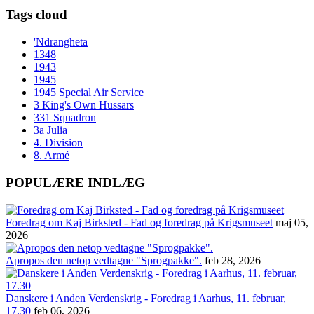
Tags cloud
'Ndrangheta
1348
1943
1945
1945 Special Air Service
3 King's Own Hussars
331 Squadron
3a Julia
4. Division
8. Armé
POPULÆRE INDLÆG
Foredrag om Kaj Birksted - Fad og foredrag på Krigsmuseet
maj 05,
2026
Apropos den netop vedtagne "Sprogpakke".
feb 28, 2026
Danskere i Anden Verdenskrig - Foredrag i Aarhus, 11. februar,
17.30
feb 06, 2026