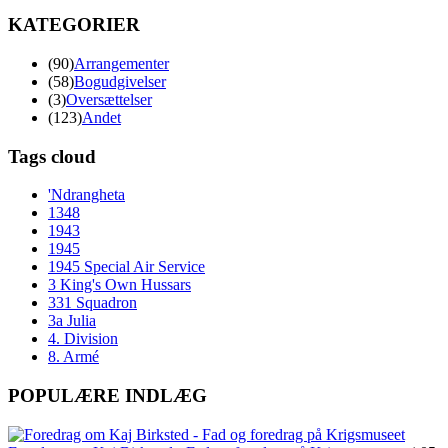
KATEGORIER
(90)
Arrangementer
(58)
Bogudgivelser
(3)
Oversættelser
(123)
Andet
Tags cloud
'Ndrangheta
1348
1943
1945
1945 Special Air Service
3 King's Own Hussars
331 Squadron
3a Julia
4. Division
8. Armé
POPULÆRE INDLÆG