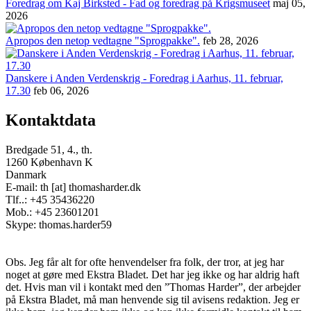
Foredrag om Kaj Birksted - Fad og foredrag på Krigsmuseet
maj 05,
2026
Apropos den netop vedtagne "Sprogpakke".
feb 28, 2026
Danskere i Anden Verdenskrig - Foredrag i Aarhus, 11. februar,
17.30
feb 06, 2026
Kontaktdata
Bredgade 51, 4., th.
1260 København K
Danmark
E-mail: th [at] thomasharder.dk
Tlf..: +45 35436220
Mob.: +45 23601201
Skype: thomas.harder59
Obs. Jeg får alt for ofte henvendelser fra folk, der tror, at jeg har
noget at gøre med Ekstra Bladet. Det har jeg ikke og har aldrig haft
det. Hvis man vil i kontakt med den ”Thomas Harder”, der arbejder
på Ekstra Bladet, må man henvende sig til avisens redaktion. Jeg er