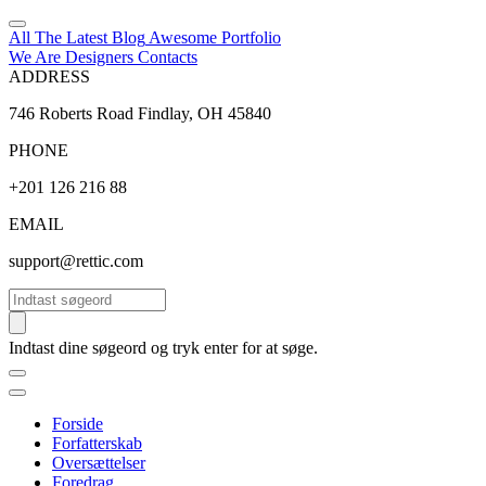
All The Latest
Blog
Awesome
Portfolio
We Are Designers
Contacts
ADDRESS
746 Roberts Road Findlay, OH 45840
PHONE
+201 126 216 88
EMAIL
support@rettic.com
Søg
Indtast dine søgeord og tryk enter for at søge.
Forside
Forfatterskab
Oversættelser
Foredrag