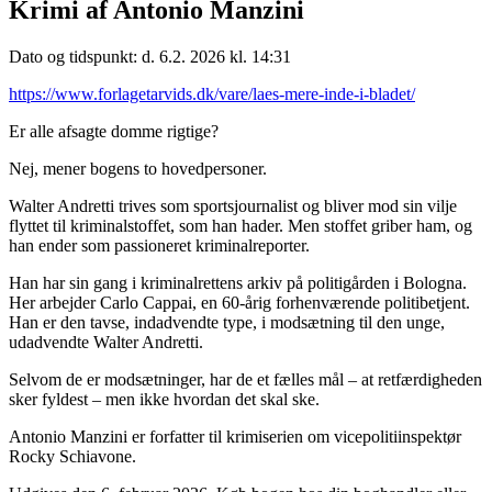
Krimi af Antonio Manzini
Dato og tidspunkt: d. 6.2. 2026 kl. 14:31
https://www.forlagetarvids.dk/vare/laes-mere-inde-i-bladet/
Er alle afsagte domme rigtige?
Nej, mener bogens to hovedpersoner.
Walter Andretti trives som sportsjournalist og bliver mod sin vilje
flyttet til kriminalstoffet, som han hader. Men stoffet griber ham, og
han ender som passioneret kriminalreporter.
Han har sin gang i kriminalrettens arkiv på politigården i Bologna.
Her arbejder Carlo Cappai, en 60-årig forhenværende politibetjent.
Han er den tavse, indadvendte type, i modsætning til den unge,
udadvendte Walter Andretti.
Selvom de er modsætninger, har de et fælles mål – at retfærdigheden
sker fyldest – men ikke hvordan det skal ske.
Antonio Manzini er forfatter til krimiserien om vicepolitiinspektør
Rocky Schiavone.