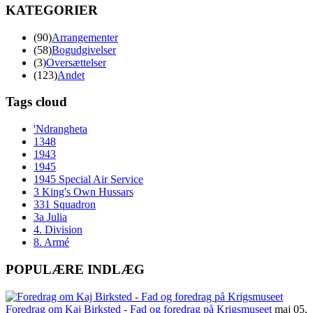
KATEGORIER
(90)
Arrangementer
(58)
Bogudgivelser
(3)
Oversættelser
(123)
Andet
Tags cloud
'Ndrangheta
1348
1943
1945
1945 Special Air Service
3 King's Own Hussars
331 Squadron
3a Julia
4. Division
8. Armé
POPULÆRE INDLÆG
Foredrag om Kaj Birksted - Fad og foredrag på Krigsmuseet
maj 05,