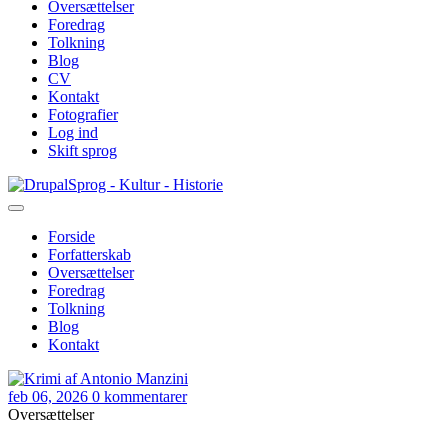
Oversættelser
Foredrag
Tolkning
Blog
CV
Kontakt
Fotografier
Log ind
Skift sprog
Gå
Sprog - Kultur - Historie
til
hovedindhold
Forside
Forfatterskab
Primær
Oversættelser
navigation
Foredrag
Tolkning
Blog
Kontakt
feb 06, 2026
0 kommentarer
Oversættelser