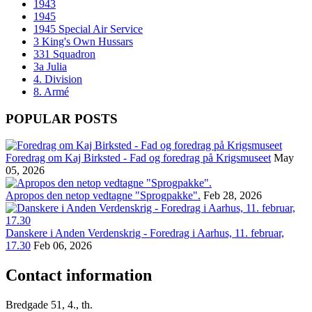
1943
1945
1945 Special Air Service
3 King's Own Hussars
331 Squadron
3a Julia
4. Division
8. Armé
POPULAR POSTS
Foredrag om Kaj Birksted - Fad og foredrag på Krigsmuseet
May
05, 2026
Apropos den netop vedtagne "Sprogpakke".
Feb 28, 2026
Danskere i Anden Verdenskrig - Foredrag i Aarhus, 11. februar,
17.30
Feb 06, 2026
Contact information
Bredgade 51, 4., th.