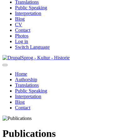
Translations
Public Speaking
Interpretation
Blog
CV
Contact
Photos
Log in
Switch Language
Skip
Sprog - Kultur - Historie
to
main
Home
content
Authorship
Primær
Translations
navigation
Public Speaking
Interpretation
Blog
Contact
Publications