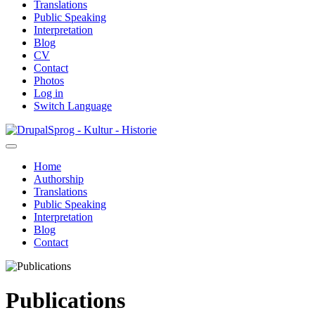
Translations
Public Speaking
Interpretation
Blog
CV
Contact
Photos
Log in
Switch Language
Skip
Sprog - Kultur - Historie
to
main
Home
content
Authorship
Primær
Translations
navigation
Public Speaking
Interpretation
Blog
Contact
Publications