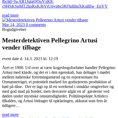
fbclid=IwAR1JqtgQOuVxK8-
c9HSKSnMT2hpRxKJbYrUhypbs5RFhdIImXKuBIw_EpYY
read more
Mar 14, 2023
0 comments
Bogudgivelser
Mesterdetektiven Pellegrino Artusi
vender tilbage
event date d. 14.3. 2023 kl. 12:19
Året er 1900. Ud over at være kogesbogsforfatter handler Pellegrino
Artusi med klæde, og det er i den egenskab, han deltager i mødet
mellem italienske forretningsmænd og en repræsentant fra
Osmannerriget, et potentielt marked for godsejerens produktion af
kød på dåse. Der er lagt op til en weekend i smukke omgivelser og
med god mad på bordet, men desværre afgår en af gæsterne ved
døden under mystiske omstændigheder. Politiinspektør Artistico
tilkaldes, og Artusi bidrager til opklaringen, akkurat som fem år
tidligere…
read more