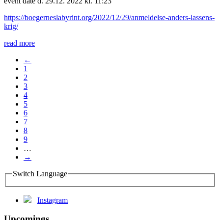
event date d. 29.12. 2022 kl. 11:23
https://boegerneslabyrint.org/2022/12/29/anmeldelse-anders-lassens-
krig/
read more
←
1
2
3
4
5
6
7
8
9
…
→
Switch Language
Instagram
Upcomings