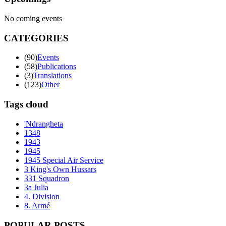
No coming events
CATEGORIES
(90)
Events
(58)
Publications
(3)
Translations
(123)
Other
Tags cloud
'Ndrangheta
1348
1943
1945
1945 Special Air Service
3 King's Own Hussars
331 Squadron
3a Julia
4. Division
8. Armé
POPULAR POSTS