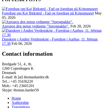
Foredrag om Kaj Birksted - Fad og foredrag på Krigsmuseet
May
05, 2026
Apropos den netop vedtagne "Sprogpakke".
Feb 28, 2026
Danskere i Anden Verdenskrig - Foredrag i Aarhus, 11. februar,
17.30
Feb 06, 2026
Contact information
Bredgade 51, 4., th.
1260 Copenhagen K
Denmark
E-mail: th [at] thomasharder.dk
Tel..: +45 35436220
Mob.: +45 23601201
Skype: thomas.harder59
Home
Authorship
Footer
Translations