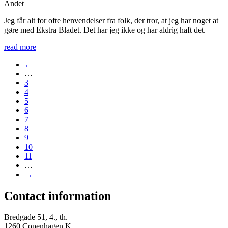
Andet
Jeg får alt for ofte henvendelser fra folk, der tror, at jeg har noget at
gøre med Ekstra Bladet. Det har jeg ikke og har aldrig haft det.
read more
←
…
3
4
5
6
7
8
9
10
11
…
→
Contact information
Bredgade 51, 4., th.
1260 Copenhagen K