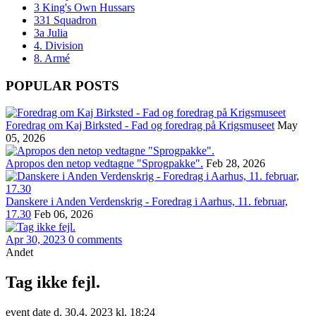
3 King's Own Hussars
331 Squadron
3a Julia
4. Division
8. Armé
POPULAR POSTS
Foredrag om Kaj Birksted - Fad og foredrag på Krigsmuseet
May
05, 2026
Apropos den netop vedtagne "Sprogpakke".
Feb 28, 2026
Danskere i Anden Verdenskrig - Foredrag i Aarhus, 11. februar,
17.30
Feb 06, 2026
Apr 30, 2023
0 comments
Andet
Tag ikke fejl.
event date d. 30.4. 2023 kl. 18:24