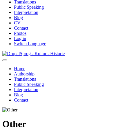
Translations
Public Speaking
Interpretation
Blog
CV
Contact
Photos
Log in
Switch Language
Skip
Sprog - Kultur - Historie
to
main
Home
content
Authorship
Primær
Translations
navigation
Public Speaking
Interpretation
Blog
Contact
Other