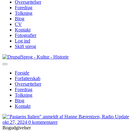
Oversættelser
Foredrag
Tolkning
Blog
CV
Kontakt
Fotografier
Log ind
Skift sprog
Gå
Sprog - Kultur - Historie
til
hovedindhold
Forside
Forfatterskab
Primær
Oversættelser
navigation
Foredrag
Tolkning
Blog
Kontakt
okt 27, 2024
0 kommentarer
Bogudgivelser