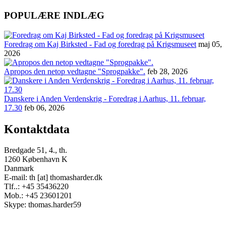
POPULÆRE INDLÆG
Foredrag om Kaj Birksted - Fad og foredrag på Krigsmuseet
maj 05,
2026
Apropos den netop vedtagne "Sprogpakke".
feb 28, 2026
Danskere i Anden Verdenskrig - Foredrag i Aarhus, 11. februar,
17.30
feb 06, 2026
Kontaktdata
Bredgade 51, 4., th.
1260 København K
Danmark
E-mail: th [at] thomasharder.dk
Tlf..: +45 35436220
Mob.: +45 23601201
Skype: thomas.harder59