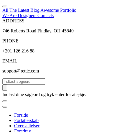
All The Latest
Blog
Awesome
Portfolio
We Are Designers
Contacts
ADDRESS
746 Roberts Road Findlay, OH 45840
PHONE
+201 126 216 88
EMAIL
support@rettic.com
Søg
Indtast dine søgeord og tryk enter for at søge.
Forside
Forfatterskab
Oversættelser
Foredrag