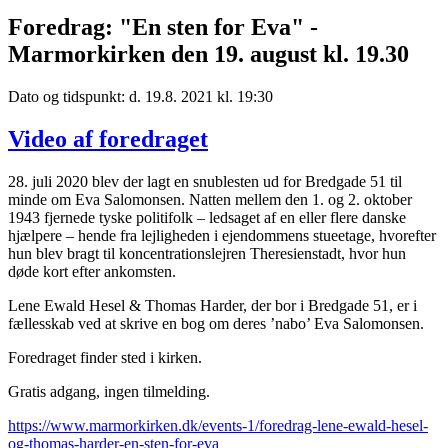
Foredrag: "En sten for Eva" -
Marmorkirken den 19. august kl. 19.30
Dato og tidspunkt: d. 19.8. 2021 kl. 19:30
Video af foredraget
28. juli 2020 blev der lagt en snublesten ud for Bredgade 51 til
minde om Eva Salomonsen. Natten mellem den 1. og 2. oktober
1943 fjernede tyske politifolk – ledsaget af en eller flere danske
hjælpere – hende fra lejligheden i ejendommens stueetage, hvorefter
hun blev bragt til koncentrationslejren Theresienstadt, hvor hun
døde kort efter ankomsten.
Lene Ewald Hesel & Thomas Harder, der bor i Bredgade 51, er i
fællesskab ved at skrive en bog om deres ’nabo’ Eva Salomonsen.
Foredraget finder sted i kirken.
Gratis adgang, ingen tilmelding.
https://www.marmorkirken.dk/events-1/foredrag-lene-ewald-hesel-
og-thomas-harder-en-sten-for-eva