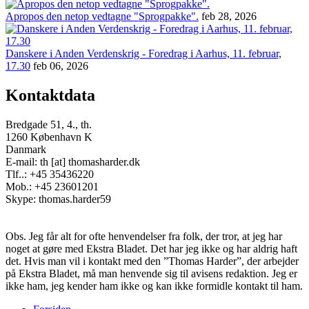
Apropos den netop vedtagne "Sprogpakke".
feb 28, 2026
Danskere i Anden Verdenskrig - Foredrag i Aarhus, 11. februar,
17.30
feb 06, 2026
Kontaktdata
Bredgade 51, 4., th.
1260 København K
Danmark
E-mail: th [at] thomasharder.dk
Tlf..: +45 35436220
Mob.: +45 23601201
Skype: thomas.harder59
Obs. Jeg får alt for ofte henvendelser fra folk, der tror, at jeg har
noget at gøre med Ekstra Bladet. Det har jeg ikke og har aldrig haft
det. Hvis man vil i kontakt med den ”Thomas Harder”, der arbejder
på Ekstra Bladet, må man henvende sig til avisens redaktion. Jeg er
ikke ham, jeg kender ham ikke og kan ikke formidle kontakt til ham.