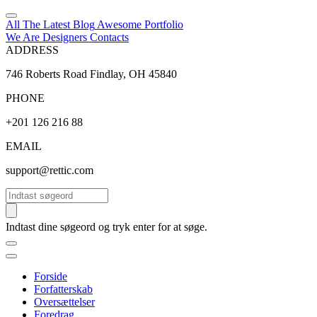
All The Latest
Blog
Awesome
Portfolio
We Are Designers
Contacts
ADDRESS
746 Roberts Road Findlay, OH 45840
PHONE
+201 126 216 88
EMAIL
support@rettic.com
Søg
Indtast dine søgeord og tryk enter for at søge.
Forside
Forfatterskab
Oversættelser
Foredrag