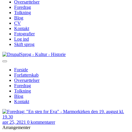
Oversættelser
Foredrag
Tolkning
Blog
CV
Kontakt
Fotografier
Log ind
Skift sprog
Gå
Sprog - Kultur - Historie
til
hovedindhold
Forside
Forfatterskab
Primær
Oversættelser
navigation
Foredrag
Tolkning
Blog
Kontakt
apr 25, 2021
0 kommentarer
Arrangementer