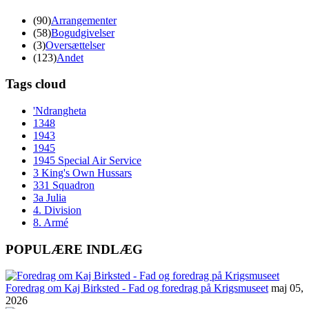
(90)
Arrangementer
(58)
Bogudgivelser
(3)
Oversættelser
(123)
Andet
Tags cloud
'Ndrangheta
1348
1943
1945
1945 Special Air Service
3 King's Own Hussars
331 Squadron
3a Julia
4. Division
8. Armé
POPULÆRE INDLÆG
Foredrag om Kaj Birksted - Fad og foredrag på Krigsmuseet
maj 05,
2026