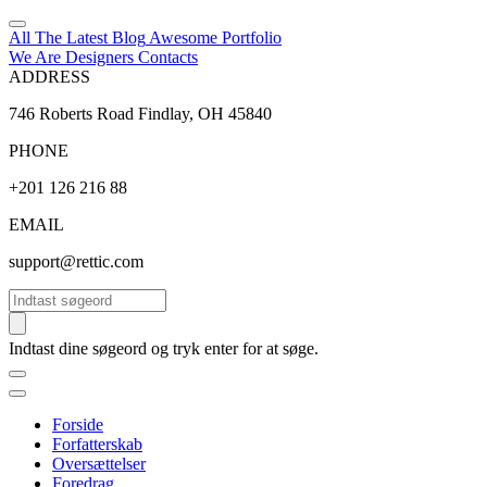
All The Latest
Blog
Awesome
Portfolio
We Are Designers
Contacts
ADDRESS
746 Roberts Road Findlay, OH 45840
PHONE
+201 126 216 88
EMAIL
support@rettic.com
Søg
Indtast dine søgeord og tryk enter for at søge.
Forside
Forfatterskab
Oversættelser
Foredrag