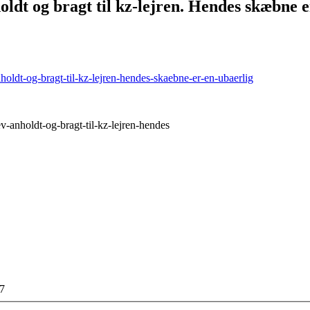
ldt og bragt til kz-lejren. Hendes skæbne e
oldt-og-bragt-til-kz-lejren-hendes-skaebne-er-en-ubaerlig
-anholdt-og-bragt-til-kz-lejren-hendes
17