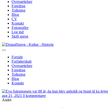
Oversættelser
Foredrag
Tolkning
Blog
CV
Kontakt
Fotografier
Log ind
Skift sprog
Gå
Sprog - Kultur - Historie
til
hovedindhold
Forside
Forfatterskab
Primær
Oversættelser
navigation
Foredrag
Tolkning
Blog
Kontakt
aug 21, 2021
0 kommentarer
Andet