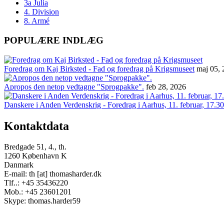
3a Julia
4. Division
8. Armé
POPULÆRE INDLÆG
Foredrag om Kaj Birksted - Fad og foredrag på Krigsmuseet
maj 05,
Apropos den netop vedtagne "Sprogpakke".
feb 28, 2026
Danskere i Anden Verdenskrig - Foredrag i Aarhus, 11. februar, 17.30
Kontaktdata
Bredgade 51, 4., th.
1260 København K
Danmark
E-mail: th [at] thomasharder.dk
Tlf..: +45 35436220
Mob.: +45 23601201
Skype: thomas.harder59