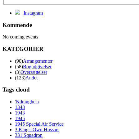
Instagram
Kommende
No coming events
KATEGORIER
(90)
Arrangementer
(58)
Bogudgivelser
(3)
Oversættelser
(123)
Andet
Tags cloud
'Ndrangheta
1348
1943
1945
1945 Special Air Service
3 King's Own Hussars
331 Squadron