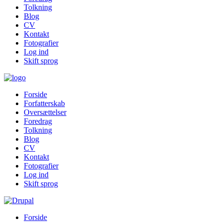
Tolkning
Blog
CV
Kontakt
Fotografier
Log ind
Skift sprog
Forside
Forfatterskab
Oversættelser
Foredrag
Tolkning
Blog
CV
Kontakt
Fotografier
Log ind
Skift sprog
Forside